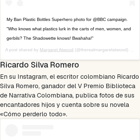
My Ban Plastic Bottles Superhero photo for @BBC campaign.
"Who knows what plastics lurk in the carts of men, women, and
gerbils? The Shadowette knows! Bwahaha!"
A post shared by
Margaret Atwood
(@therealmargaretatwood) on
J
Ricardo Silva Romero
En su Instagram, el escritor colombiano Ricardo
Silva Romero, ganador del V Premio Biblioteca
de Narrativa Colombiana, publica fotos de sus
encantadores hijos y cuenta sobre su novela
«Cómo perderlo todo».