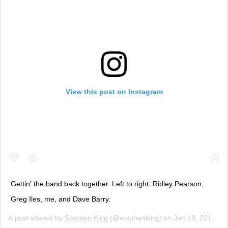
View this post on Instagram
Gettin' the band back together. Left to right: Ridley Pearson,
Greg Iles, me, and Dave Barry.
A post shared by
Stephen King
(@stephenking) on
Jan 19, 2019 at 10:54pm PST