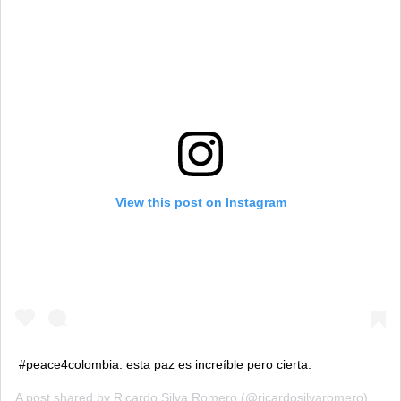
View this post on Instagram
#peace4colombia: esta paz es increíble pero cierta.
A post shared by
Ricardo Silva Romero
(@ricardosilvaromero) on
S