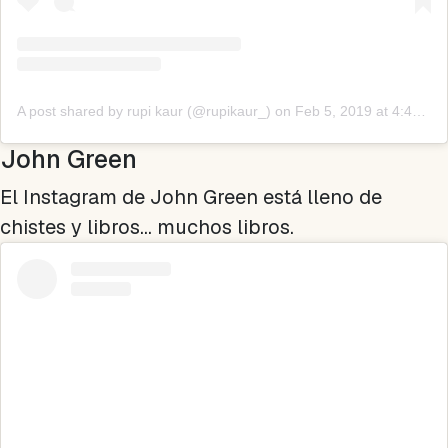
A post shared by rupi kaur (@rupikaur_)
on
Feb 5, 2019 at 4:45pm PST
John Green
El Instagram de John Green está lleno de
chistes y libros... muchos libros.