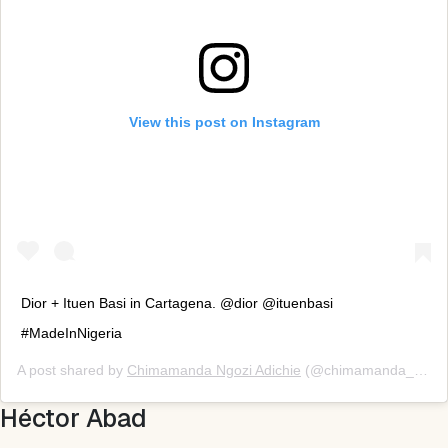
View this post on Instagram
Dior + Ituen Basi in Cartagena. @dior @ituenbasi
#MadeInNigeria
A post shared by
Chimamanda Ngozi Adichie
(@chimamanda_adichie) on
Héctor Abad