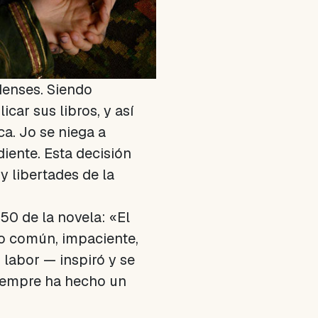
denses. Siendo
car sus libros, y así
ca. Jo se niega a
iente. Esta decisión
 libertades de la
150 de la novela: «El
co común, impaciente,
 labor — inspiró y se
siempre ha hecho un