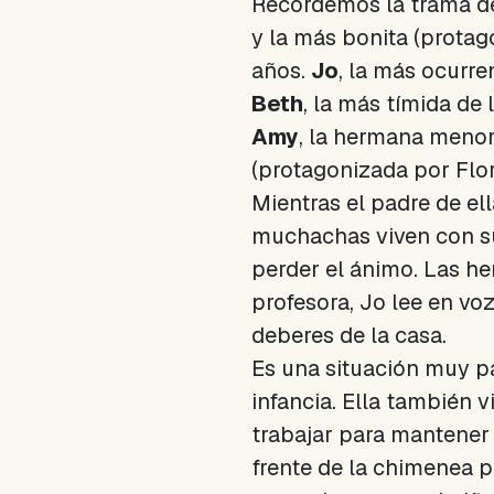
Recordemos la trama del
y la más bonita (protag
años.
Jo
, la más ocurre
Beth
, la más tímida de
Amy
, la hermana menor
(protagonizada por Flo
Mientras el padre de ell
muchachas viven con su
perder el ánimo. Las 
profesora, Jo lee en vo
deberes de la casa.
Es una situación muy par
infancia. Ella también 
trabajar para mantener a
frente de la chimenea p