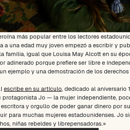
eroína más popular entre los lectores estadouni
la a una edad muy joven empezó a escribir y publi
la familia, igual que Louisa May Alcott en su épo
r adinerado porque prefiere ser libre e independ
un ejemplo y una demostración de los derechos y
ll
escribe en su artículo
, dedicado al aniversario 
su protagonista Jo — la mujer independiente, po
 escritora y orgullo de poder ganar dinero por su
guir para muchas mujeres estadounidenses. Jo 
os, niñas rebeldes y librepensadoras.»