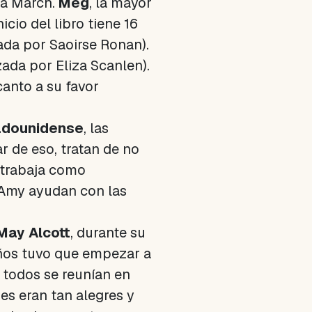
ia March.
Meg
, la mayor
cio del libro tiene 16
ada por Saoirse Ronan).
zada por Eliza Scanlen).
anto a su favor
tadounidense
, las
 de eso, tratan de no
trabaja como
y Amy ayudan con las
May Alcott
, durante su
 años tuvo que empezar a
, todos se reunían en
es eran tan alegres y