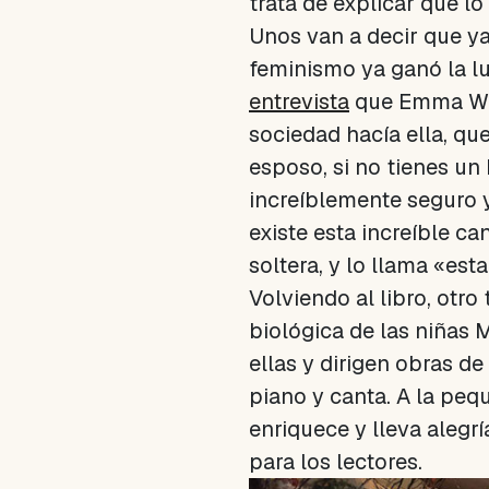
trata de explicar que l
Unos van a decir que y
feminismo ya ganó la l
entrevista
que Emma Wats
sociedad hacía ella, qu
esposo, si no tienes un
increíblemente seguro y 
existe esta increíble c
soltera, y lo llama «es
Volviendo al libro, otr
biológica de las niñas 
ellas y dirigen obras de
piano y canta. A la peq
enriquece y lleva alegrí
para los lectores.