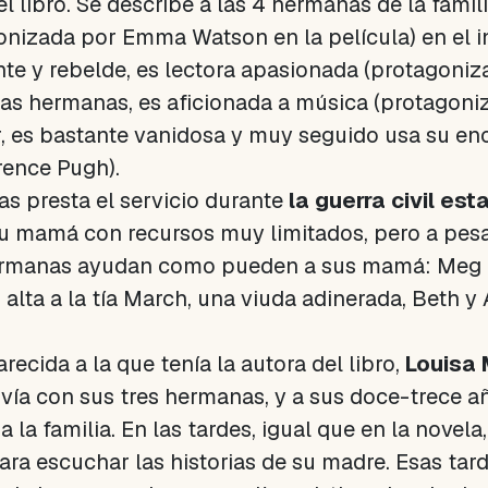
 libro. Se describe a las 4 hermanas de la famil
onizada por Emma Watson en la película) en el ini
nte y rebelde, es lectora apasionada (protagoniz
 las hermanas, es aficionada a música (protagoni
, es bastante vanidosa y muy seguido usa su enc
rence Pugh).
as presta el servicio durante
la guerra civil es
 mamá con recursos muy limitados, pero a pesar
hermanas ayudan como pueden a sus mamá: Meg 
z alta a la tía March, una viuda adinerada, Beth 
ecida a la que tenía la autora del libro,
Louisa 
vivía con sus tres hermanas, y a sus doce-trece
 la familia. En las tardes, igual que en la novela
ara escuchar las historias de su madre. Esas tard