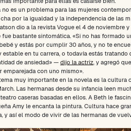
o más importante para ellas es casarse bien.
a no es un problema para las mujeres contempor
ucha por la igualdad y la independencia de las 
on dio a la revista Vogue el 4 de noviembre y 
e fue bastante sintomática. «Si no has formado un
 bebé y estás por cumplir 30 años, y no te encue
estable en tu carrera, o todavía estás tratando d
antidad de ansiedad» —
dijo la actriz
, y agregó que
tar emparejada con uno mismo».
o tema muy importante en la novela es la cultur
March. Las hermanas desde su infancia leen much
 teatro caseras basadas en ellos. A Beth le fascin
ueña Amy le encanta la pintura. Cultura hace gran
a, y así el modo de vivir de las hermanas de vuel