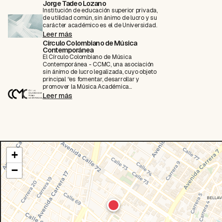
Jorge Tadeo Lozano
Institución de educación superior privada,
de utilidad común, sin ánimo de lucro y su
carácter académico es el de Universidad.
Leer más
Círculo Colombiano de Música
Contemporánea
El Círculo Colombiano de Música
Contemporánea - CCMC, una asociación
sin ánimo de lucro legalizada, cuyo objeto
principal “es fomentar, desarrollar y
promover la Música Académica
Contemporánea en Colombia.
Leer más
+
−