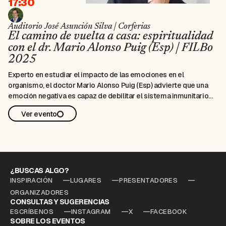
17:30
Auditorio José Asunción Silva | Corferias
El camino de vuelta a casa: espiritualidad
con el dr. Mario Alonso Puig (Esp) | FILBo
2025
Experto en estudiar el impacto de las emociones en el
organismo, el doctor Mario Alonso Puig (Esp) advierte que una
emoción negativa es capaz de debilitar el sistema inmunitario
durante seis horas y que, por el contrario, cuando estamos
Ver evento
ilusionados y felices, nuestro cerebro funciona mejor. Ha
dedicado gran parte de su vida a investigar cómo aflorar el
potencial humano, especialmente en momentos de
incertidumbre y cambios. En su más reciente libro, El camino del
despertar, se vale de la metáfora del camino de vuelta a casa
para invitar a alinear las tres dimensiones del ser humano,
¿BUSCAS ALGO?
cuerpo, mente y espiritualidad, para reconectar con nuestra
INSPIRACIÓN
LUGARES
PRESENTADORES
esencia, por medio del amor y del perdón. Una conversación con
ORGANIZADORES
Claudia Morales (Col). En alianza con VISA Efecty. En alianza con
CONSULTAS Y SUGERENCIAS
ESCRÍBENOS
INSTAGRAM
X
FACEBOOK
Canal Capital, el canal de la FILBo
SOBRE LOS EVENTOS