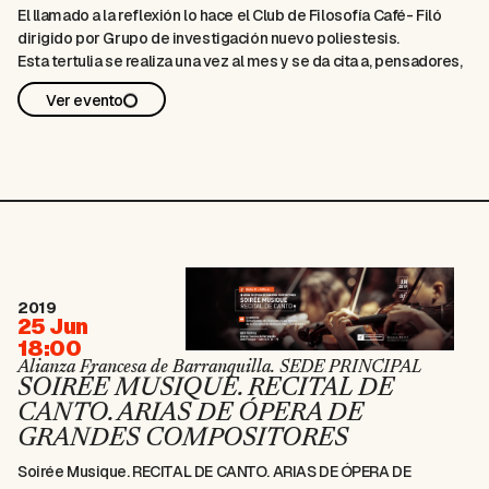
El llamado a la reflexión lo hace el Club de Filosofía Café- Filó
dirigido por Grupo de investigación nuevo poliestesis.
Esta tertulia se realiza una vez al mes y se da cita a, pensadores,
filósofos, inquietos y todo aquel que desea participar en
Ver evento
espacios de construcción.
En esta oportunidad la filósofa Gladys Merlano Moso nos invita a
la reflexión con la siguiente temática: REFLEXIONES DESDE LA
BIOÉTICA SOBRE LOS PECADOS DE LA HUMANIDAD.
Entrada libre
Fecha: Jueves, 27 de Junio de 2019 Lugar: Alianza Francesa de
Barranquilla Dirección: Alianza Francesa de Barranquilla (Calle 52
No. 54 – 75) Hora: 6:30 pm
2019
25 Jun
18:00
Alianza Francesa de Barranquilla. SEDE PRINCIPAL
SOIRÉE MUSIQUE. RECITAL DE
CANTO. ARIAS DE ÓPERA DE
GRANDES COMPOSITORES
Soirée Musique. RECITAL DE CANTO. ARIAS DE ÓPERA DE