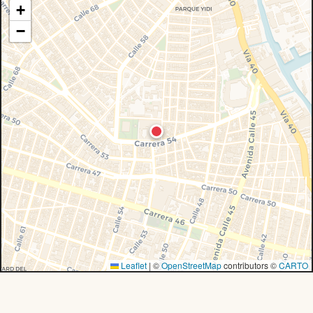
+
−
Leaflet
|
©
OpenStreetMap
contributors ©
CARTO