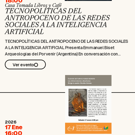
18:00
Casa Tomada Libros y Café
TECNOPOLÍTICAS DEL
ANTROPOCENO DE LAS REDES
SOCIALES A LA INTELIGENCIA
ARTIFICIAL
TECNOPOLÍTICAS DEL ANTROPOCENO DE LAS REDES SOCIALES
A LA INTELIGENCIA ARTIFICIAL Presenta Emmanuel Biset
Arqueologías del Porvenir (Argentina) En conversación con
Santiago Arcila y Andrés Abril 23 de junio // 6:00 p.m Librería
Ver evento
Casa Tomada Tv. 19 Bis #45D-23
2026
17 Ene
16:00