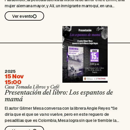
mujer alemana mayor, y Alí, un inmigrante marroquí, en una
sociedad marcada por el racismo, el clasismo y la exclusión. Con
Ver evento
una puesta en escena austera y precisa, Fassbinder muestra
cómo la violencia social se filtra en lo cotidiano y en los afectos.
Viernes 16 de enero, 6 pm, entrada libre
2025
15 Nov
15:00
Casa Tomada Libros y Café
Presentación del libro: Los espantos de
mamá
El autor Gilmer Mesa conversa con la librera Angie Reyes "Se
diría que el que se va no vuelve, pero en este reguero de
pesadillas que es Colombia, Mesa logra sin que le tiemble la
mano, como cualquier Dante de barriada, entrar a saco en las