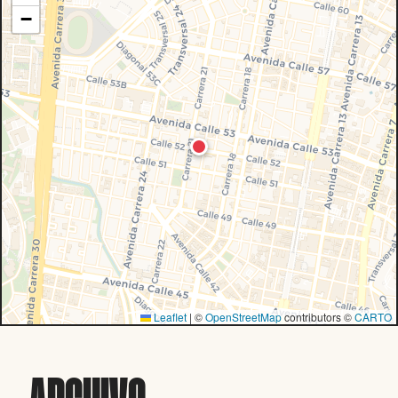
−
Leaflet
|
©
OpenStreetMap
contributors ©
CARTO