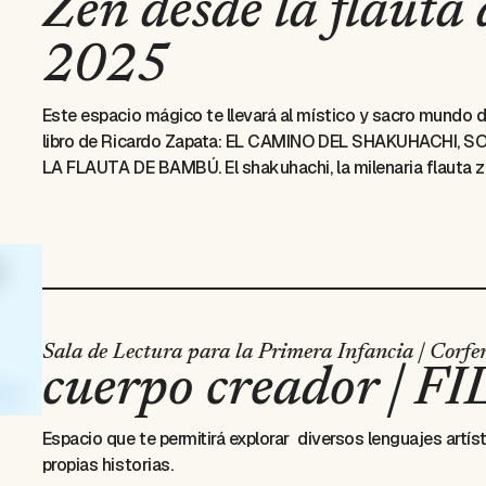
Zen desde la flauta
2025
Este espacio mágico te llevará al místico y sacro mundo de
libro de Ricardo Zapata: EL CAMINO DEL SHAKUHACHI
LA FLAUTA DE BAMBÚ. El shakuhachi, la milenaria flauta z
budistas ZEN de china y el feudal Japón, transporta y ena
Disfruta de la poesía filosófica que abraza esta práctica, 
tu piel desde su sonido. Conoce una puerta especializada a 
propio tono y respiro, para meditar desde tu sonido al sop
Sala de Lectura para la Primera Infancia | Corfer
cuerpo creador | F
Espacio que te permitirá explorar diversos lenguajes artís
propias historias.