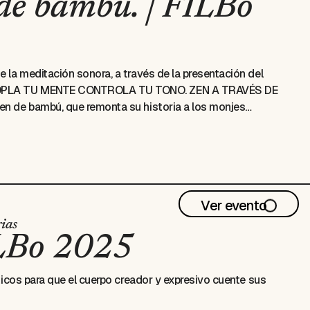
 de bambú. | FILBo
 la meditación sonora, a través de la presentación del
, SOPLA TU MENTE CONTROLA TU TONO. ZEN A TRAVÉS DE
en de bambú, que remonta su historia a los monjes
mora con su rústico sonido a quien medita y la escucha.
y déjate envolver en la sonoridad de las palabras que erizan
la lectura y guía para aprender, descubrir y controlar tu
lar esta flauta de bambú.
Ver evento
ias
ILBo 2025
ticos para que el cuerpo creador y expresivo cuente sus