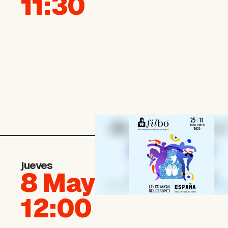
11:30
jueves
8 May
12:00