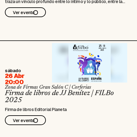
traza un vínculo profundo entre lo íntimo y lo público, entre la
memoria personal y la herida colectiva.donde se refractan
Ver evento
múltiples luces: el duelo, el recuerdo, la rabia, el perdón, la
frustración y los legados. Un libro escrito con cuidado, respeto e
indignación, y con la conciencia de estar tratando con la muerte.
sábado
26 Abr
20:00
Zona de Firmas Gran Salón C | Corferias
Firma de libros de JJ Benítez | FILBo
2025
Firma de libros Editorial Planeta
Ver evento