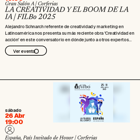
Gran Salón A | Corferias
LA CREATIVIDAD Y EL BOOM DE LA
IA | FILBo 2025
Alejandro Schnarch referente de creatividad y marketing en
Latinoamérica nos presenta su más reciente obra 'Creatividad en
acción' en este conversatorio en dónde junto a otros expertos
exploraremos cómo la inteligencia artificial está transformando
Ver evento
el panorama creativo.
sábado
26 Abr
19:00
España, País Invitado de Honor | Corferias