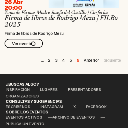
26 Abr
20:00
Zona de Firmas Madre Josefa del Castillo | Corferias
Firma de libros de Rodrigo Mezu | FILBo
2025
Firma de libros de Rodrigo Mezu
Ver evento
…
2
3
4
5
6
Anterior
Siguiente
¿BUSCAS ALGO?
INSPIRACIÓN
LUGARES
PRESENTADORES
ORGANIZADORES
CONSULTAS Y SUGERENCIAS
ESCRÍBENOS
INSTAGRAM
X
FACEBOOK
SOBRE LOS EVENTOS
EVENTOS ACTIVOS
ARCHIVO DE EVENTOS
PUBLICA UN EVENTO