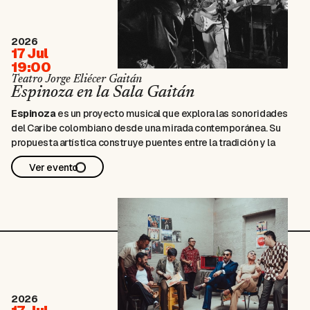
2026
17 Jul
19:00
Teatro Jorge Eliécer Gaitán
Espinoza en la Sala Gaitán
Espinoza
es un proyecto musical que explora las sonoridades
del Caribe colombiano desde una mirada contemporánea. Su
propuesta artística construye puentes entre la tradición y la
experimentación, reuniendo ritmos de raíz afrocaribeña con
Ver evento
influencias provenientes de la música popular y alternativa.
En escena,
la agrupación presenta un repertorio en el …
2026