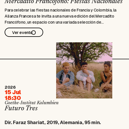
Mercadito Francófono: Fiestas Nacionales
Para celebrar las fiestas nacionales de Francia y Colombia, la
Alianza Francesa te invita a una nueva edición del Mercadito
Francófono, un espacio con una variada selección de
emprendimientos cuyos productos celebran la unión de ambas
Ver evento
culturas. Este encuentro busca promover la creatividad y el
consumo local dentro de nuestra …
2026
15 Jul
18:30
Goethe-Institut Kolumbien
Futuro Tres
Dir. Faraz Shariat, 2019, Alemania, 95 min.