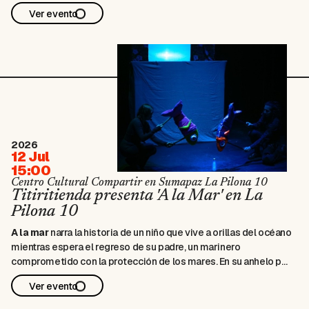
Acompáñanos en una jornada inolvidable para celebrar el talento
Ver evento
local, que en esta ocasión nos acerca lo mejor de …
2026
12 Jul
15:00
Centro Cultural Compartir en Sumapaz La Pilona 10
Titiritienda presenta 'A la Mar' en La
Pilona 10
A la mar
narra la historia de un niño que vive a orillas del océano
mientras espera el regreso de su padre, un marinero
comprometido con la protección de los mares. En su anhelo por
comunicarse con él, lanza botellas con mensajes al agua,
Ver evento
iniciando una correspondencia llena de esperanza …