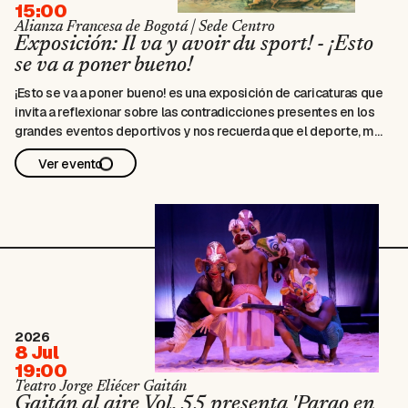
15:00
Alianza Francesa de Bogotá | Sede Centro
Exposición: Il va y avoir du sport! - ¡Esto
se va a poner bueno!
¡Esto se va a poner bueno! es una exposición de caricaturas que
invita a reflexionar sobre las contradicciones presentes en los
grandes eventos deportivos y nos recuerda que el deporte, más
que un simple juego, es un reflejo de nuestras sociedades y una
Ver evento
poderosa herramienta para el diálogo. Los artistas …
2026
8 Jul
19:00
Teatro Jorge Eliécer Gaitán
Gaitán al aire Vol. 55 presenta 'Parao en