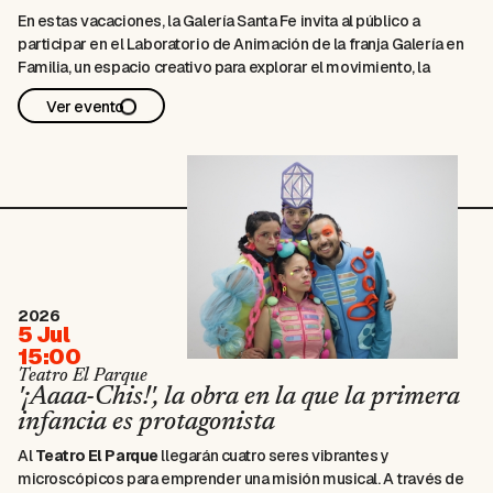
En estas vacaciones, la Galería Santa Fe invita al público a
participar en el Laboratorio de Animación de la franja Galería en
Familia, un espacio creativo para explorar el movimiento, la
imagen y la narración a partir de la exposición Katabasis de
Ver evento
Mauricio Carmona.
A lo largo de tres jornadas, …
2026
5 Jul
15:00
Teatro El Parque
'¡Aaaa-Chis!', la obra en la que la primera
infancia es protagonista
Al
Teatro El Parque
llegarán cuatro seres vibrantes y
microscópicos para emprender una misión musical. A través de