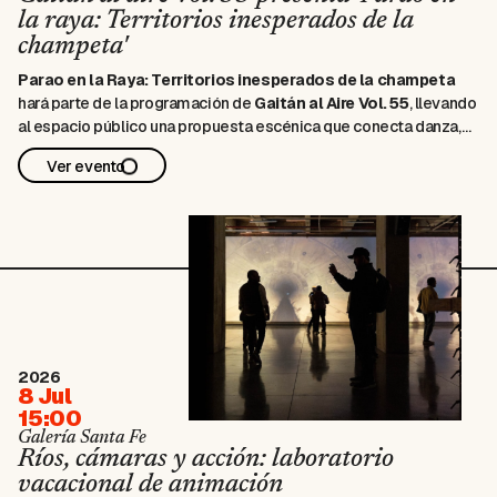
la raya: Territorios inesperados de la
champeta'
Parao en la Raya: Territorios inesperados de la champeta
hará parte de la programación de
Gaitán al Aire Vol. 55
, llevando
al espacio público una propuesta escénica que conecta danza,
música, movimiento y cultura popular contemporánea. La obra
Ver evento
explora la champeta como un territorio físico, político y
emocional, ampliando …
2026
8 Jul
15:00
Galería Santa Fe
Ríos, cámaras y acción: laboratorio
vacacional de animación