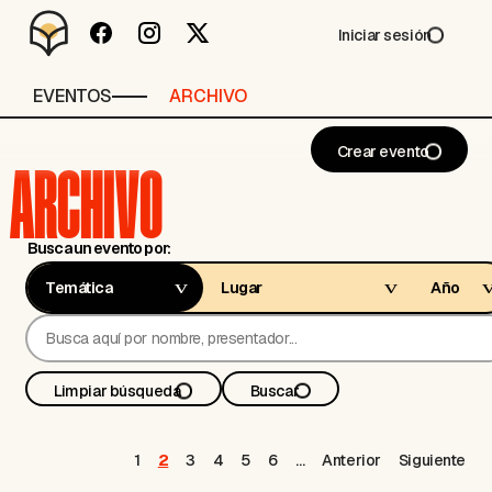
Iniciar sesión
EVENTOS
ARCHIVO
Crear evento
ARCHIVO
Busca un evento por:
Limpiar búsqueda
Buscar
1
2
3
4
5
6
…
Anterior
Siguiente