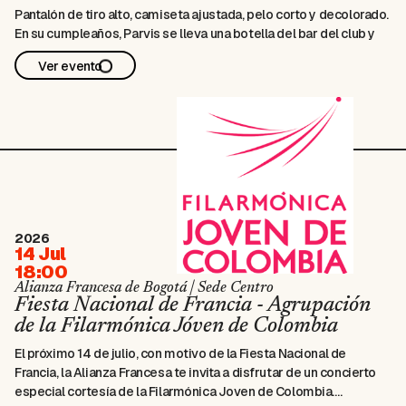
Pantalón de tiro alto, camiseta ajustada, pelo corto y decolorado.
En su cumpleaños, Parvis se lleva una botella del bar del club y
celebra bailando consigo mismo. Hijo de padres iraníes, se ha
Ver evento
instalado en el ático de la casa familiar en una …
2026
14 Jul
18:00
Alianza Francesa de Bogotá | Sede Centro
Fiesta Nacional de Francia - Agrupación
de la Filarmónica Jóven de Colombia
El próximo 14 de julio, con motivo de la Fiesta Nacional de
Francia, la Alianza Francesa te invita a disfrutar de un concierto
especial cortesía de la Filarmónica Joven de Colombia.