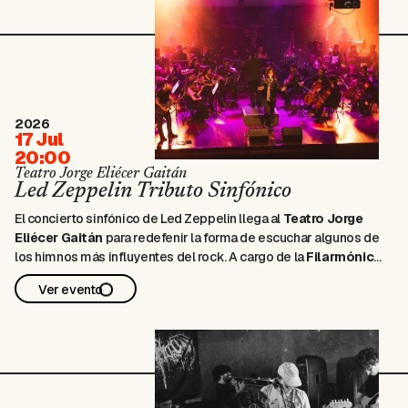
2026
17 Jul
20:00
Teatro Jorge Eliécer Gaitán
Led Zeppelin Tributo Sinfónico
El concierto sinfónico de Led Zeppelin llega al
Teatro Jorge
Eliécer Gaitán
para redefenir la forma de escuchar algunos de
los himnos más influyentes del rock. A cargo de la
Filarmónica
Metropolitana Distrito Capital
—programa de la Corporación
Ver evento
Cultural Pasión & Corazón, fundada en Bogotá en 2024—, esta
propuesta reúne …