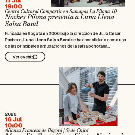
17 Jul
19:00
Centro Cultural Compartir en Sumapaz La Pilona 10
Noches Pilona presenta a Luna Llena
Salsa Band
Fundada en Bogotá en 2006 bajo la dirección de Julio César
Pacheco,
Luna Llena Salsa Band
se ha consolidado como una
de las principales agrupaciones de la salsa bogotana
contemporánea. Su trayectoria incluye cuatro álbumes de
Ver evento
estudio, un disco en vivo, numerosos sencillos y presentaciones
en importantes escenarios dentro y …
2026
16 Jul
10:00
Alianza Francesa de Bogotá | Sede Chicó