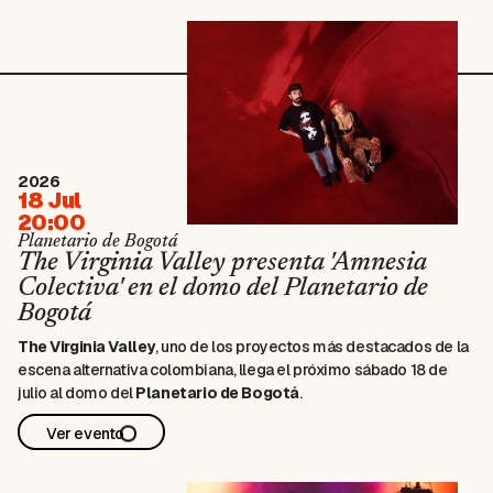
2026
18 Jul
20:00
Planetario de Bogotá
The Virginia Valley presenta 'Amnesia
Colectiva' en el domo del Planetario de
Bogotá
The Virginia Valley
, uno de los proyectos más destacados de la
escena alternativa colombiana, llega el próximo sábado 18 de
julio al domo del
Planetario de Bogotá
.
Formado en Medellín por Pablo “Melov” y Tattiana Echeverri
Ver evento
(Letatt), el dúo ha construido un universo musical que transita
entre el …