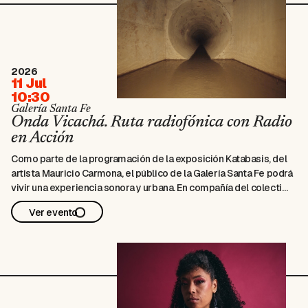
2026
11 Jul
10:30
Galería Santa Fe
Onda Vicachá. Ruta radiofónica con Radio
en Acción
Como parte de la programación de la exposición Katabasis, del
artista Mauricio Carmona, el público de la Galería Santa Fe podrá
vivir una experiencia sonora y urbana. En compañía del colectivo
Radio en Acción y su propuesta de transmisión radial de corto
Ver evento
alcance, se realizará un recorrido por el centro …