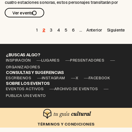
cuatro estaciones sonoras, estos personajes transitarán por
diversos instrumentos, transformando cada estornudo en una
Ver evento
canción y cada género musical en una oportunidad para la
interacción.
En este concierto sin palabras, en el …
1
2
3
4
5
6
…
Anterior
Siguiente
¿BUSCAS ALGO?
INSPIRACIÓN
LUGARES
PRESENTADORES
ORGANIZADORES
CONSULTAS Y SUGERENCIAS
ESCRÍBENOS
INSTAGRAM
X
FACEBOOK
SOBRE LOS EVENTOS
EVENTOS ACTIVOS
ARCHIVO DE EVENTOS
PUBLICA UN EVENTO
tu guía
cultural
TÉRMINOS Y CONDICIONES