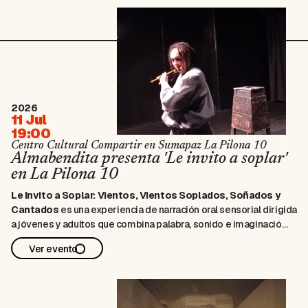
2026
11 Jul
19:00
Centro Cultural Compartir en Sumapaz La Pilona 10
Almabendita presenta 'Le invito a soplar'
en La Pilona 10
Le Invito a Soplar: Vientos, Vientos Soplados, Soñados y
Cantados
es una experiencia de narración oral sensorial dirigida
a jóvenes y adultos que combina palabra, sonido e imaginación
para crear un espacio de encuentro con las emociones y la
Ver evento
reflexión. A lo largo de 50 minutos, la propuesta invita al …