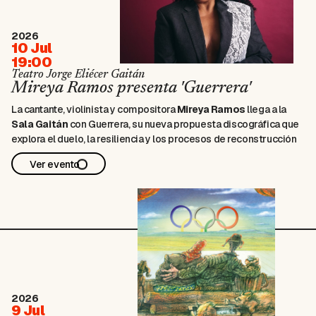
2026
10 Jul
19:00
Teatro Jorge Eliécer Gaitán
Mireya Ramos presenta 'Guerrera'
La cantante, violinista y compositora
Mireya Ramos
llega a la
Sala Gaitán
con
Guerrera
, su nueva propuesta discográfica que
explora el duelo, la resiliencia y los procesos de reconstrucción
emocional a través de un lenguaje musical que integra jazz, soul,
Ver evento
canción latinoamericana y raíces afrocaribeñas.
Construido como un recorrido …
2026
9 Jul