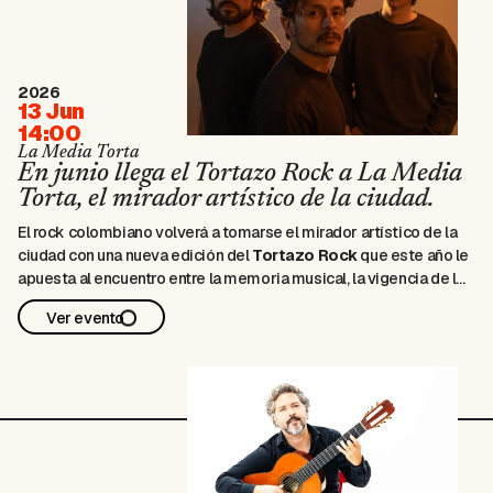
2026
13 Jun
14:00
La Media Torta
En junio llega el Tortazo Rock a La Media
Torta, el mirador artístico de la ciudad.
El rock colombiano volverá a tomarse el mirador artístico de la
ciudad con una nueva edición del
Tortazo Rock
que este año le
apuesta al encuentro entre la memoria musical, la vigencia de las
bandas históricas y la fuerza de las nuevas sonoridades. Con
Ver evento
seis horas de programación,
La Media …