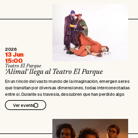
2026
13 Jun
15:00
Teatro El Parque
'Alimal' llega al Teatro El Parque
En un rincón del vasto mundo de la imaginación, emergen seres
que transitan por diversas dimensiones, todas interconectadas
entre sí. Durante su travesía, descubren que han perdido algo
esencial, una parte profunda de su ser.
Ver evento
Deciden entonces emprender un viaje a través de la fantasía, la
sonoridad y el movimiento, …