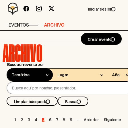
Iniciar sesión
EVENTOS
ARCHIVO
Crear evento
ARCHIVO
Busca un evento por:
Limpiar búsqueda
Buscar
1
2
3
4
5
6
7
8
9
…
Anterior
Siguiente