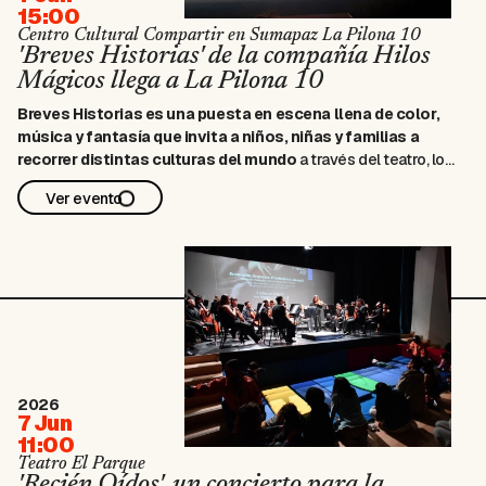
15:00
Centro Cultural Compartir en Sumapaz La Pilona 10
'Breves Historias' de la compañía Hilos
Mágicos llega a La Pilona 10
Breves Historias
es una puesta en escena llena de color,
música y fantasía que invita a niños, niñas y familias a
recorrer distintas culturas del mundo
a través del teatro, los
títeres y los zanqueros. Inspirada en tradiciones de China, Egipto,
Ver evento
México, España y El Congo, la obra presenta relatos …
2026
7 Jun
11:00
Teatro El Parque
'Recién Oídos', un concierto para la