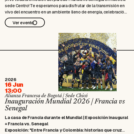
sede Centro! Te esperamos para disfrutar de la transmisión en
vivo del encuentro en un ambiente lleno de energía, celebración
y pasión por el fútbol y la francofonía. Apoya a tu selección
Ver evento
favorita y vive el Mundial en un …
2026
16 Jun
13:00
Alianza Francesa de Bogotá | Sede Chicó
Inauguración Mundial 2026 | Francia vs
Senegal
La casa de Francia durante el Mundial | Exposición inaugural
+ Francia vs. Senegal
Exposición:
"Entre Francia y Colombia: historias que cruzan