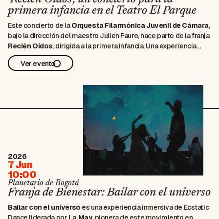
primera infancia en el Teatro El Parque
Este concierto de la
Orquesta Filarmónica Juvenil de Cámara
,
bajo la dirección del maestro Julien Faure, hace parte de la franja
Recién Oídos
, dirigida a la primera infancia. Una experiencia
para los más pequeños, con una propuesta didáctica enfocada
Ver evento
en las cuerdas frotadas y el despliegue músical de …
2026
7 Jun
10:00
Planetario de Bogotá
Franja de Bienestar: Bailar con el universo
Bailar con el universo
es una experiencia inmersiva de
Ecstatic
Dance
liderada por
La May
, pionera de este movimiento en