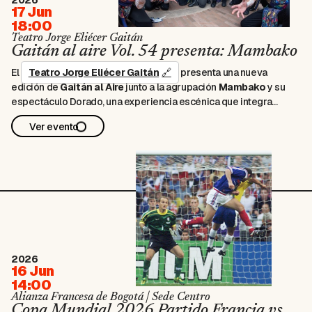
17 Jun
18:00
Teatro Jorge Eliécer Gaitán
Gaitán al aire Vol. 54 presenta: Mambako
El
Teatro Jorge Eliécer Gaitán
presenta una nueva
edición de
Gaitán al Aire
junto a la agrupación
Mambako
y su
espectáculo
Dorado
, una experiencia escénica que integra
percusión en vivo, danza y teatralidad en el espacio público. A
Ver evento
través del tambor y el cuerpo, la agrupación construye una
puesta …
2026
16 Jun
14:00
Alianza Francesa de Bogotá | Sede Centro
Copa Mundial 2026 Partido Francia vs