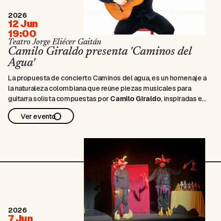
2026
12 Jun
19:00
Teatro Jorge Eliécer Gaitán
Camilo Giraldo presenta 'Caminos del
Agua'
La propuesta de concierto
Caminos del agua
, es un homenaje a
la naturaleza colombiana que reúne piezas musicales para
guitarra solista compuestas por
Camilo Giraldo
, inspiradas en
paisajes naturales y en el agua. Piezas como
Iguaque
(laguna
Ver evento
sagrada de los muiscas y relacionada con su mito fundacional),
Sie
…
2026
7 Jun