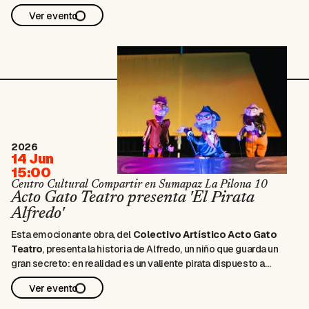
la cancha"
En el marco de la Copa Mundial de la FIFA 2026, la
Ver evento
Alianza Francesa de Bogotá se convierte en la casa de Francia
durante el Mundial.La …
2026
14 Jun
15:00
Centro Cultural Compartir en Sumapaz La Pilona 10
Acto Gato Teatro presenta 'El Pirata
Alfredo'
Esta emocionante obra, del
Colectivo Artístico Acto Gato
Teatro
, presenta la historia de Alfredo, un niño que guarda un
gran secreto: en realidad es un valiente pirata dispuesto a
defender el tesoro más importante de todos, los libros. Su
Ver evento
enemigo es el temible Malapata, quien junto a sus torpes …