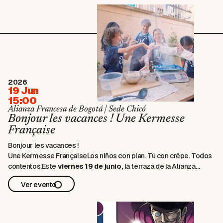
2026
19 Jun
15:00
Alianza Francesa de Bogotá | Sede Chicó
Bonjour les vacances ! Une Kermesse
Française
Bonjour les vacances !
Une Kermesse Française
Los niños con plan. Tú con crêpe. Todos
contentos.
Este
viernes 19 de junio,
la terraza de la Alianza
Francesa se convierte en una kermesse francesa: una tarde en
Ver evento
familia donde los peques tienen actividades para rato y los
adultos por fin respiran.
…