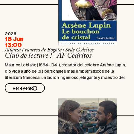
2026
18 Jun
13:00
Alianza Francesa de Bogotá | Sede Cedritos
Club de lecture ! - AF Cedritos
Maurice Leblanc (1864-1941), creador del célebre Arsène Lupin,
dio vida a uno de los personajes más emblemáticos de la
literatura francesa: un ladrón ingenioso, elegante y maestro del
disfraz, cuyas aventuras, llenas de misterio y suspenso, siguen
Ver evento
cautivando a lectores de todo el mundo.
En este Club de Lectura, dirigido …