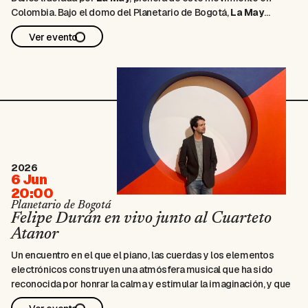
Colombia. Bajo el domo del Planetario de Bogotá,
La May
propone un recorrido de conciencia a través del cuerpo, en
Ver evento
el que el movimiento, el ritmo, el sonido y …
2026
6 Jun
20:00
Planetario de Bogotá
Felipe Durán en vivo junto al Cuarteto
Atanor
Un encuentro en el que el piano, las cuerdas y los elementos
electrónicos construyen una atmósfera musical que ha sido
reconocida por honrar la calma y estimular la imaginación, y que
dialoga con sus álbumes
Mitad azul, mitad otros colores
y
Donde