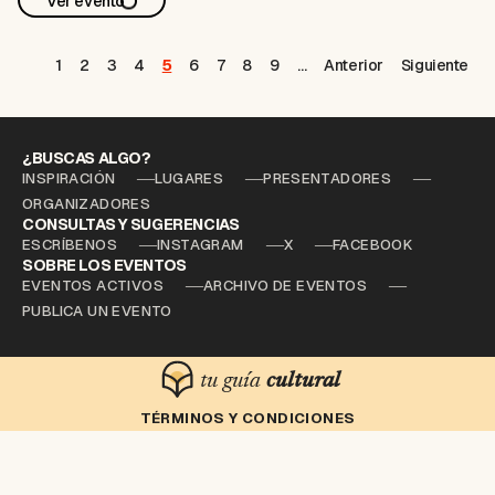
Ver evento
aún viven los pájaros
.
La experiencia se …
1
2
3
4
5
6
7
8
9
…
Anterior
Siguiente
¿BUSCAS ALGO?
INSPIRACIÓN
LUGARES
PRESENTADORES
ORGANIZADORES
CONSULTAS Y SUGERENCIAS
ESCRÍBENOS
INSTAGRAM
X
FACEBOOK
SOBRE LOS EVENTOS
EVENTOS ACTIVOS
ARCHIVO DE EVENTOS
PUBLICA UN EVENTO
tu guía
cultural
TÉRMINOS Y CONDICIONES