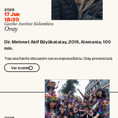
2026
17 Jun
18:30
Goethe-Institut Kolumbien
Oray
Dir. Mehmet Akif Büyükatalay, 2019, Alemania, 100
min.
Tras una fuerte discusión con su esposa Burcu, Oray pronuncia la
fórmula islámica de divorcio: “talaq”. El imán local le explica las
Ver evento
consecuencias: Oray debe separarse de Burcu durante tres
meses. Él aprovecha esta tregua impuesta para empezar de
nuevo y se …
2026