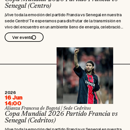
Senegal (Centro)
¡Vive toda la emoción del partido Francia vs Senegal en nuestra
sede Centro! Te esperamos para disfrutar de la transmisión en
vivo del encuentro en un ambiente lleno de energía, celebración
y pasión por el fútbol y la francofonía. Apoya a tu selección
Ver evento
favorita y vive el Mundial en un …
2026
16 Jun
14:00
Alianza Francesa de Bogotá | Sede Cedritos
Copa Mundial 2026 Partido Francia vs
Senegal (Cedritos)
¡Vive toda la emoción del partido Francia vs Senegal en nuestra