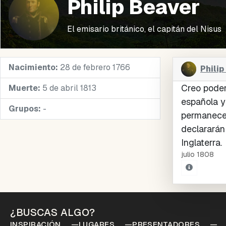
Philip Beaver
El emisario británico, el capitán del Nisus
Nacimiento:
28 de febrero 1766
Philip
Creo poder
Muerte:
5 de abril 1813
española y
Grupos:
-
permanecer
declararán 
Inglaterra.
julio 1808
¿BUSCAS ALGO?
INSPIRACIÓN
LUGARES
PRESENTADORES