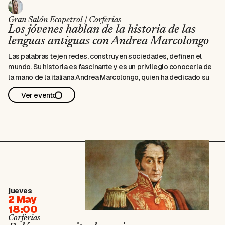
Gran Salón Ecopetrol | Corferias
Los jóvenes hablan de la historia de las
lenguas antiguas con Andrea Marcolongo
Las palabras tejen redes, construyen sociedades, definen el
mundo. Su historia es fascinante y es un privilegio conocerla de
la mano de la italiana Andrea Marcolongo, quien ha dedicado su
vida a explorar el griego, la lengua de los dioses. En esta charla,
Ver evento
la autora conversará con jóvenes lectores sobre todo lo que
tiene por contar un código que ha visto evolucionar a la
humanidad. Modera: Isa Cantos Alianza institucional: Instituto
Italiano de Cultura
Gran Salón Ecopetrol Sala FILBo D
jueves
2 May
18:00
Corferias