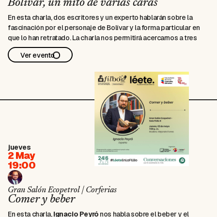
Bolívar, un mito de varias caras
En esta charla, dos escritores y un experto hablarán sobre la
fascinación por el personaje de Bolívar y la forma particular en
que lo han retratado. La charla nos permitirá acercarnos a tres
versiones del Libertador.
Ver evento
Participan: Mauricio Vargas (
La noche que mataron a Bolívar
) y
Nicolás Pernett (experto en
El General en su laberinto
)
Modera: Pablo García Dussán
Auditorio Pabellón Colombia, 200 años
jueves
2 May
19:00
Gran Salón Ecopetrol | Corferias
Comer y beber
En esta charla,
Ignacio Peyró
nos habla sobre el beber y el