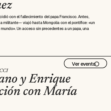
uez
cidió con el fallecimiento del papa Francisco. Antes,
sta militante— viajó hasta Mongolia con el pontífice: «un
del mundo». Un acceso sin precedentes a un papa, una
l. El Cercas más personal, en resonancia con éxitos como
tuitos para personas con cédula expedida en el
de cortesía —sujeta a disponibilidad— en la oficina
revia presentación de su cédula, el mismo día del
Ver evento
CCCI
ano y Enrique
ación con María