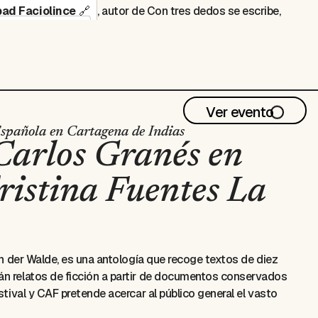
bad Faciolince
, autor de
Con tres dedos se escribe,
mar El Akkad
, autor de
Algún día el mundo habrá
cuya más reciente novela,
Justicia
, tiene el conflicto
 periodista
José Manuel Acevedo
.
ol
tuitos para personas con cédula expedida en el
Ver evento
de cortesía —sujeta a disponibilidad— en la oficina
revia presentación de su cédula, el mismo día del
spañola en Cartagena de Indias
Carlos Granés en
ristina Fuentes La
on der Walde, es una antología que recoge textos de diez
án relatos de ficción a partir de documentos conservados
stival y CAF pretende acercar al público general el vasto
s muchas historias registradas, desde una diversidad de