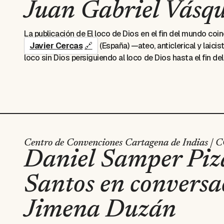
Juan Gabriel Vásq
La publicación de
El loco de Dios en el fin del mundo
coin
Javier Cercas
(España) —ateo, anticlerical y laici
loco sin Dios persiguiendo al loco de Dios hasta el fin 
novela sin ficción, y al mismo tiempo, un
thriller
espiritua
El impostor
y
Anatomía de un instante
.
Todos los eventos del sábado 31 de enero serán gra
departamento de Bolívar. Puede solicitar su boleta 
de boletería del festival (Centro de Convenciones) p
evento.
Centro de Convenciones Cartagena de Indias | 
Daniel Samper Piz
Santos en convers
Jimena Duzán