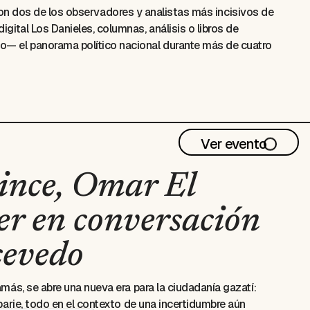
n dos de los observadores y analistas más incisivos de
digital
Los Danieles
, columnas, análisis o libros de
o— el panorama político nacional durante más de cuatro
bién desde posturas encontradas. Ahora están en el
bas voces. Con el título provisional de
Memorias
 humor, anécdotas y reflexiones sobre el ejercicio de la
o
María Jimena Duzán
.
tuitos para personas con cédula expedida en el
Ver evento
e cortesía —sujeta a disponibilidad— en la oficina de
ia presentación de su cédula, el mismo día del
ince, Omar El
er en conversación
cevedo
amás, se abre una nueva era para la ciudadanía gazatí:
rbarie, todo en el contexto de una incertidumbre aún