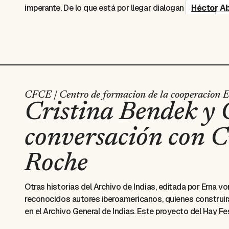
imperante. De lo que está por llegar dialogan
Héctor A
pero duele todo el cuerpo
sobre el conflicto en Gaza,
O
querido estar siempre en contra
; y
Janne Teller
, 
palestino-israelí como fondo. Modera la conversación el
Se ofrecerá interpretación simultánea del inglés al españ
Todos los eventos del sábado 31 de enero serán gra
Departamento del Bolívar. Puede solicitar su boleta 
de boletería del festival (Centro de Convenciones) p
CFCE | Centro de formacion de la cooperacion E
Cristina Bendek y 
evento.
conversación con C
Roche
Otras historias del Archivo de Indias
, editada por Erna v
reconocidos autores iberoamericanos, quienes construir
en el Archivo General de Indias. Este proyecto del Hay Fe
acervo documental del archivo, rescatando algunas de la