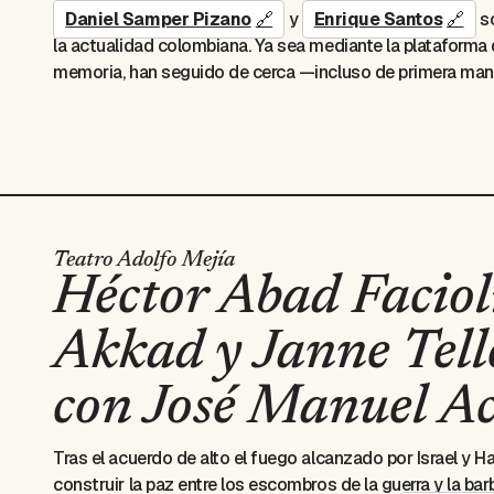
Daniel Samper Pizano
y
Enrique Santos
so
la actualidad colombiana. Ya sea mediante la plataforma 
memoria, han seguido de cerca —incluso de primera man
déca das. A menudo, desde la misma trinchera, pero tam
proceso de finalizar un libro que cuenta la historia de am
charladas,
recogerá sus memorias periodísticas, llenas de
profesión en Colombia. Les acompaña sobre el escenari
Todos los eventos del sábado 31 de enero serán gra
departamento el Bolívar. Puede solicitar su boleta d
boletería del festival (Centro de Convenciones) prev
Teatro Adolfo Mejía
Héctor Abad Faciol
evento.
Akkad y Janne Tell
con José Manuel A
Tras el acuerdo de alto el fuego alcanzado por Israel y H
construir la paz entre los escombros de la guerra y la ba