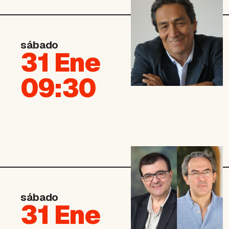
sábado
31 Ene
09:30
sábado
31 Ene