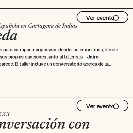
Ver evento
spañola en Cartagena de Indias
eda
ller para «atrapar mariposas», desde las emociones, desde
sus propias canciones junto al tallerista
Jairo
parece
. El taller incluye un conversatorio acerca de la
articipación musical de
Camilo Ojeda
.
Ver evento
CCCI
onversación con